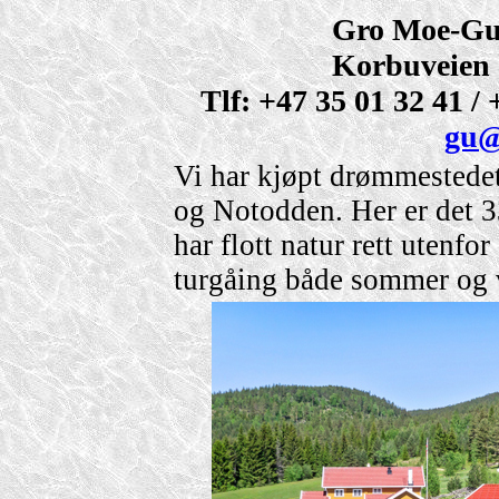
Gro Moe-Gu
Korbuveien 
Tlf: +47 35 01 32 41 / 
gu@
Vi har kjøpt drømmested
og Notodden. Her er det 3
har flott natur rett utenfo
turgåing både sommer og v