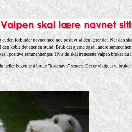
ig at den forbinder navnet med noe positivt så den lærer det. Når den ska
 vil den koble det etter en stund. Bruk det gjerne også i andre sammenh
es i positive sammenhenger. Hvis du skal irettesette valpen bruker du 
du heller begynne å bruke ”kosenavn” senere. Det er viktig at vi bruker d